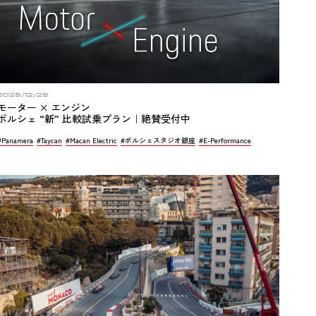
2025/12/25
モーター × エンジン
ポルシェ “新” 比較試乗プラン｜絶賛受付中
#Panamera
#Taycan
#Macan Electric
#ポルシェスタジオ銀座
#E-Performance