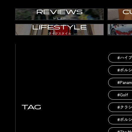
REVIEWS
C
レビュー
LIFESTYLE
ライフスタイル
#ハイ
#ポル
#Panam
#Golf
TAG
#クラ
#ポル
#The M