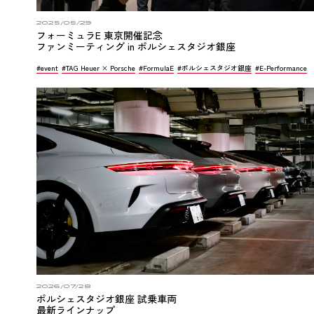
2025/05/29
フォーミュラE 東京開催記念
ファンミーティング in ポルシェスタジオ銀座
#event
#TAG Heuer × Porsche
#FormulaE
#ポルシェスタジオ銀座
#E-Performance
2026/07/28
ポルシェスタジオ銀座 試乗車両
最新ラインナップ