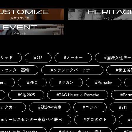
USTOMIZE
HERITAG
カスタマイズ
ヘリテージ
EVENT
イベント
ブリッド
#718
#オーナー
#国際女性デー
シェセンター高輪
#クラシックパートナー
#世田谷
era
#PEC
#マカン
#Porsche
#S耐2025
#TAG Heuer × Porsche
#Form
シックカー
#認定中古車
#コラム
#911
シェサービスセンター東京ベイ辰巳
#プロダクト
#
omentum by Porsche
#ポルシェセンター青山
#Exc