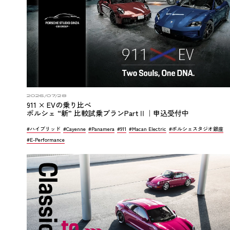
2026/07/28
911 × EVの乗り比べ
ポルシェ “新” 比較試乗プランPartⅡ｜申込受付中
#ハイブリッド
#Cayenne
#Panamera
#911
#Macan Electric
#ポルシェスタジオ銀座
#E-Performance