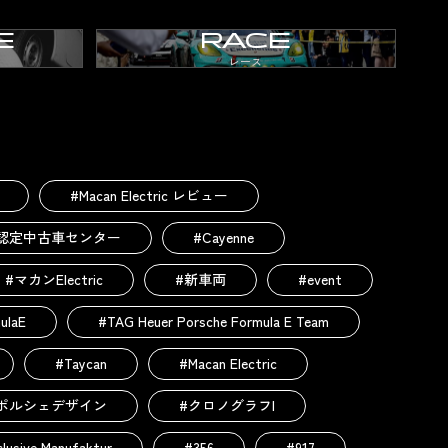
E
RACE
レース
#Macan Electric レビュー
認定中古車センター
#Cayenne
#マカンElectric
#新車両
#event
ulaE
#TAG Heuer Porsche Formula E Team
#Taycan
#Macan Electric
ポルシェデザイン
#クロノグラフI
lusive Manufaktur
#356
#917