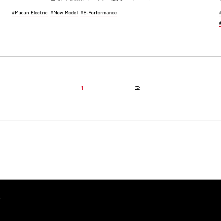
#Macan Electric
#New Model
#E-Performance
1
2
Y