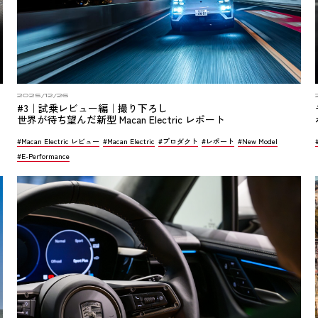
2025/12/26
#3｜試乗レビュー編｜撮り下ろし
世界が待ち望んだ新型 Macan Electric レポート
#Macan Electric レビュー
#Macan Electric
#プロダクト
#レポート
#New Model
#E-Performance