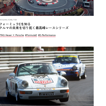
2025/06/13
フォーミュラEを知る
クルマの未来を切り拓く最高峰レースシリーズ
#TAG Heuer × Porsche
#FormulaE
#E-Performance