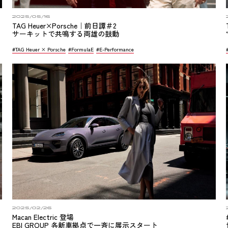
2025/05/16
TAG Heuer×Porsche｜前日譚＃2
サーキットで共鳴する両雄の鼓動
#TAG Heuer × Porsche
#FormulaE
#E-Performance
2025/02/26
Macan Electric 登場
EBI GROUP 各新車拠点で一斉に展示スタート