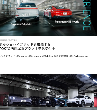
2026/07/21
ポルシェハイブリッドを堪能する
TOKYO湾岸試乗プラン｜申込受付中
#ハイブリッド
#Cayenne
#Panamera
#ポルシェスタジオ銀座
#E-Performance