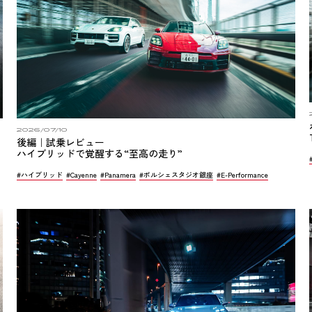
2026/07/10
後編｜試乗レビュー
ハイブリッドで覚醒する“至高の走り”
#ハイブリッド
#Cayenne
#Panamera
#ポルシェスタジオ銀座
#E-Performance