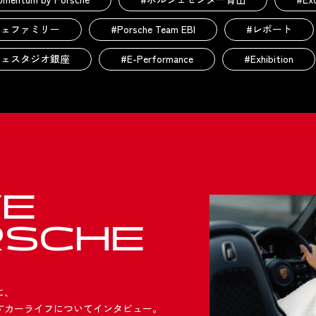
シェファミリー
#Porsche Team EBI
#レポート
シェスタジオ銀座
#E-Performance
#Exhibition
VE
RSCHE
に、
すカーライフについてインタビュー。