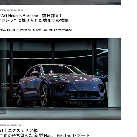
2025/05/08
TAG Heuer×Porsche｜前日譚＃1
“カレラ” に魅せられた始まりの物語
#TAG Heuer × Porsche
#FormulaE
#E-Performance
2025/02/18
#1｜エクステリア編
世界が待ち望んだ 新型 Macan Electric レポート