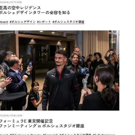
2025/07/25
至高の空中レジデンス
ポルシェデザインタワーの全容を知る
#event
#ポルシェデザイン
#レポート
#ポルシェスタジオ銀座
2025/05/29
フォーミュラE 東京開催記念
ファンミーティング in ポルシェスタジオ銀座
#event
#TAG Heuer × Porsche
#FormulaE
#ポルシェスタジオ銀座
#E-Performance