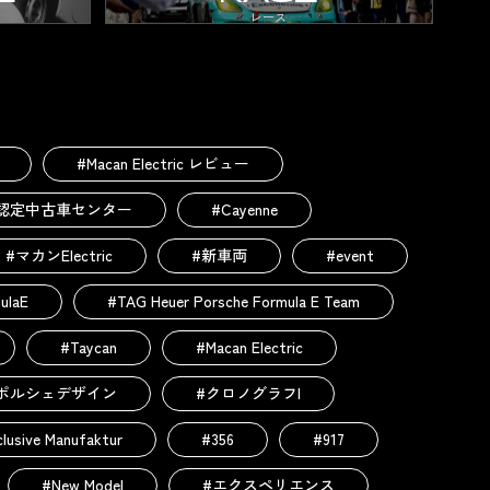
レース
#Macan Electric レビュー
認定中古車センター
#Cayenne
#マカンElectric
#新車両
#event
ulaE
#TAG Heuer Porsche Formula E Team
#Taycan
#Macan Electric
ポルシェデザイン
#クロノグラフI
lusive Manufaktur
#356
#917
#New Model
#エクスペリエンス