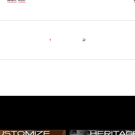
1
2
Y
USTOMIZE
HERITAG