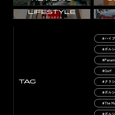
レビュー
LIFESTYLE
ライフスタイル
#ハイ
#ポル
#Panam
#Golf
TAG
#クラ
#ポル
#The M
#ポル