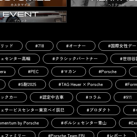
カスタマイズ
ヘリテージ
EVENT
イベント
ブリッド
#718
#オーナー
#国際女性デー
シェセンター高輪
#クラシックパートナー
#世田谷
era
#PEC
#マカン
#Porsche
#S耐2025
#TAG Heuer × Porsche
#Form
シックカー
#認定中古車
#コラム
#911
シェサービスセンター東京ベイ辰巳
#プロダクト
#
omentum by Porsche
#ポルシェセンター青山
#Exc
シェファミリー
#Porsche Team EBI
#レポート