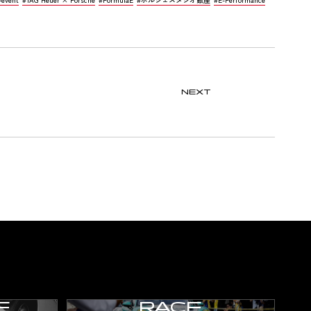
NEXT
E
RACE