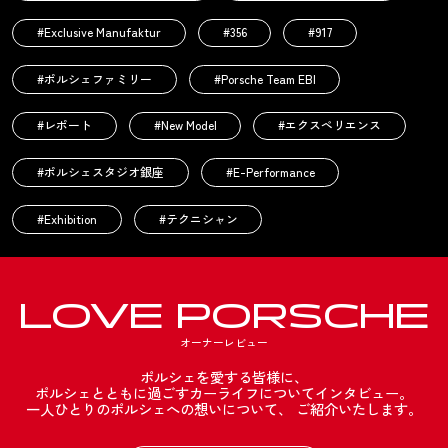
#Exclusive Manufaktur
#356
#917
#ポルシェファミリー
#Porsche Team EBI
#レポート
#New Model
#エクスペリエンス
#ポルシェスタジオ銀座
#E-Performance
#Exhibition
#テクニシャン
LOVE
PORSCHE
オーナーレビュー
ポルシェを愛する皆様に、
ポルシェとともに過ごすカーライフについてインタビュー。
一人ひとりのポルシェへの想いについて、
ご紹介いたします。