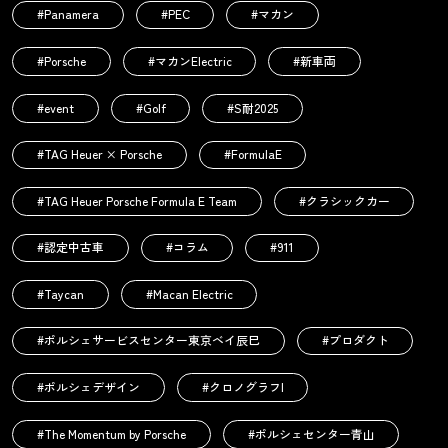
#Panamera
#PEC
#マカン
#Porsche
#マカンElectric
#新車両
#event
#Golf
#S耐2025
#TAG Heuer × Porsche
#FormulaE
#TAG Heuer Porsche Formula E Team
#クラシックカー
#認定中古車
#コラム
#911
#Taycan
#Macan Electric
#ポルシェサービスセンター東京ベイ辰巳
#プロダクト
#ポルシェデザイン
#クロノグラフI
#The Momentum by Porsche
#ポルシェセンター青山