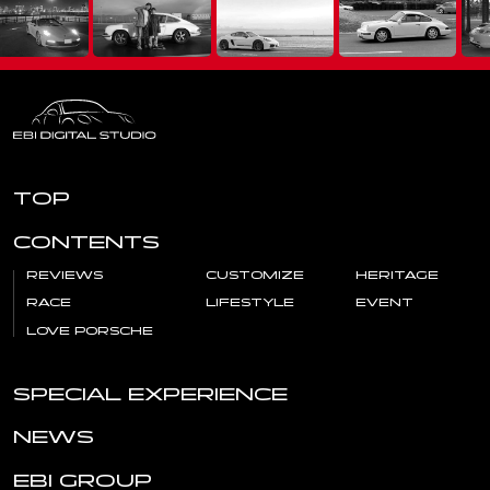
TOP
CONTENTS
REVIEWS
CUSTOMIZE
HERITAGE
RACE
LIFESTYLE
EVENT
LOVE PORSCHE
SPECIAL EXPERIENCE
NEWS
EBI GROUP