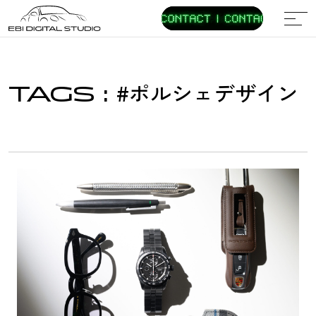
TOP
#ポルシェデザイン
TAGS
:
CONTENTS
REVIEWS
CUSTOMIZE
HERITAGE
レビュー
カスタマイズ
ヘリテージ
RACE
LIFESTYLE
EVENT
レース
ライフスタイル
イベント
LOVE PORSCHE
オーナーレビュー
SPECIAL EXPERIENCE
NEWS
EBI GROUP
TEAM EBI DIGITAL STUDIO