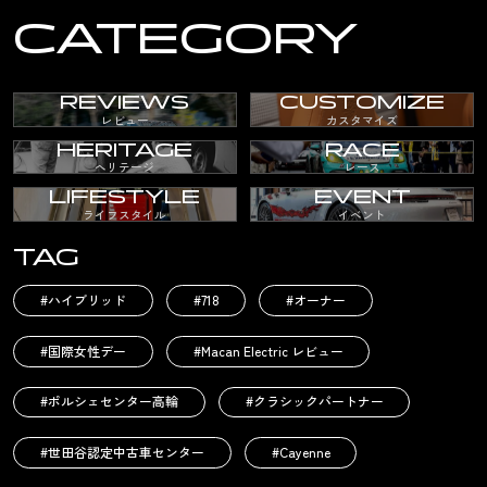
CATEGORY
REVIEWS
CUSTOMIZE
レビュー
カスタマイズ
HERITAGE
RACE
ヘリテージ
レース
LIFESTYLE
EVENT
ライフスタイル
イベント
TAG
#ハイブリッド
#718
#オーナー
#国際女性デー
#Macan Electric レビュー
#ポルシェセンター高輪
#クラシックパートナー
#世田谷認定中古車センター
#Cayenne