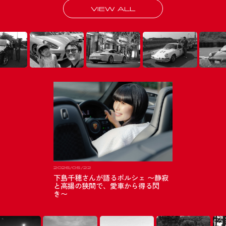
VIEW ALL
2026/05/22
下島千穂さんが語るポルシェ 〜静寂
と高揚の狭間で、愛車から得る閃
き〜