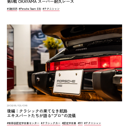
第6戦 OKAYAMA スーパー耐久レース
#S耐2025
#Porsche Team EBI
#テクニシャン
2025/12/05
後編｜クラシックの果てなき航路
エキスパートたちが語る“プロ”の流儀
#世田谷認定中古車センター
#クラシックカー
#認定中古車
#911
#テクニシャン