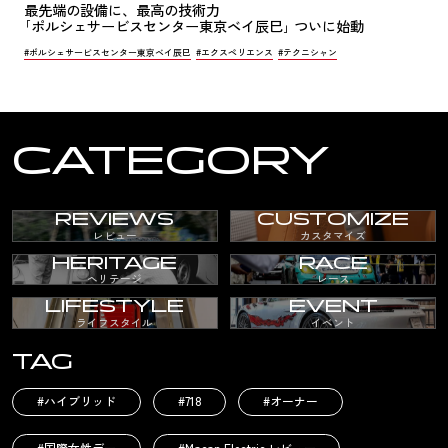
最先端の設備に、最高の技術力
｢ポルシェサービスセンター東京ベイ辰巳｣ ついに始動
#ポルシェサービスセンター東京ベイ辰巳
#エクスペリエンス
#テクニシャン
CATEGORY
REVIEWS
CUSTOMIZE
レビュー
カスタマイズ
HERITAGE
RACE
ヘリテージ
レース
LIFESTYLE
EVENT
ライフスタイル
イベント
TAG
#ハイブリッド
#718
#オーナー
#国際女性デー
#Macan Electric レビュー