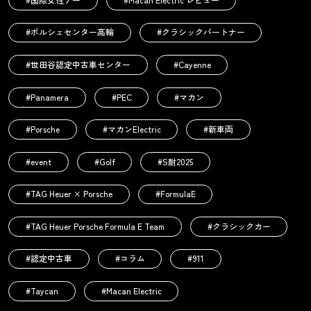
#ポルシェセンター高輪
#クラシックパートナー
#世田谷認定中古車センター
#Cayenne
#Panamera
#PEC
#マカン
#Porsche
#マカンElectric
#新車両
#event
#Golf
#S耐2025
#TAG Heuer × Porsche
#FormulaE
#TAG Heuer Porsche Formula E Team
#クラシックカー
#認定中古車
#コラム
#911
#Taycan
#Macan Electric