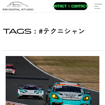
TOP
#テクニシャン
TAGS
:
CONTENTS
REVIEWS
CUSTOMIZE
HERITAGE
レビュー
カスタマイズ
ヘリテージ
RACE
LIFESTYLE
EVENT
レース
ライフスタイル
イベント
LOVE PORSCHE
オーナーレビュー
SPECIAL EXPERIENCE
NEWS
EBI GROUP
TEAM EBI DIGITAL STUDIO