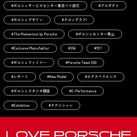
#ポルシェサービスセンター東京ベイ辰巳
#プロダクト
#ポルシェデザイン
#クロノグラフI
#The Momentum by Porsche
#ポルシェセンター青山
#Exclusive Manufaktur
#356
#917
#ポルシェファミリー
#Porsche Team EBI
#レポート
#New Model
#エクスペリエンス
#ポルシェスタジオ銀座
#E-Performance
#Exhibition
#テクニシャン
LOVE
PORSCHE