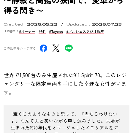
得る閃き〜
Created
2026.05.22
Updated
2026.07.23
#オーナー
#911
#Taycan
#ポルシェスタジオ銀座
Tags
この記事をシェアする
世界で1,500台のみ生産された911 Spirit 70。このレジ
ェンダリーな限定車両を手にした幸運な女性がいま
す。
公式ラインはこちら
｢宝くじのようなものと思って、『当たるわけない
よ』なんて夫と笑いながら申し込みました。夫婦が
生まれた1970年代をオマージュしたメモリアルなデ
EBI GROUP 認定中古車在庫
© 2025 EBI Marketing Co., Ltd.