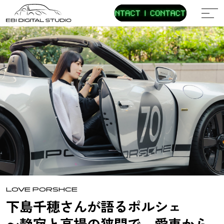
TOP
CONTENTS
REVIEWS
CUSTOMIZE
HERITAGE
レビュー
カスタマイズ
ヘリテージ
RACE
LIFESTYLE
EVENT
レース
ライフスタイル
イベント
LOVE PORSCHE
オーナーレビュー
SPECIAL EXPERIENCE
NEWS
EBI GROUP
LOVE PORSHCE
下島千穂さんが語るポルシェ
TEAM EBI DIGITAL STUDIO
〜静寂と高揚の狭間で、愛車から